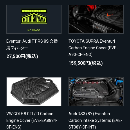
Eventuri Audi TT RS 8S 交換
TOYOTA SUPRA Eventuri
用フィルター
Carbon Engine Cover (EVE-
A90-CF-ENG)
27,500円(税込)
159,500円(税込)
VW GOLF 8 GTI / R Carbon
Audi RS3 (8Y) Eventuri
Engine Cover (EVE-EA8884-
Carbon Intake Systems (EVE-
CF-ENG)
ST38Y-CF-INT)