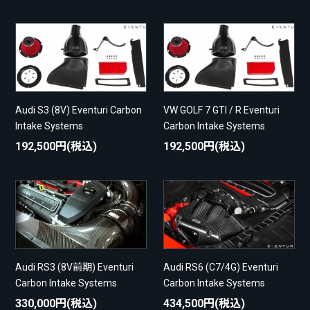
Audi S3 (8V) Eventuri Carbon
VW GOLF 7 GTI / R Eventuri
Intake Systems
Carbon Intake Systems
192,500円(税込)
192,500円(税込)
Audi RS3 (8V前期) Eventuri
Audi RS6 (C7/4G) Eventuri
Carbon Intake Systems
Carbon Intake Systems
330,000円(税込)
434,500円(税込)